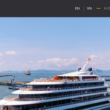
EN
VN
H