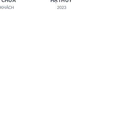
 CHỨA
HẠ THUỶ
 KHÁCH
2023