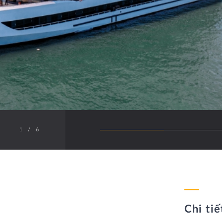
1
/
6
Chi tiế