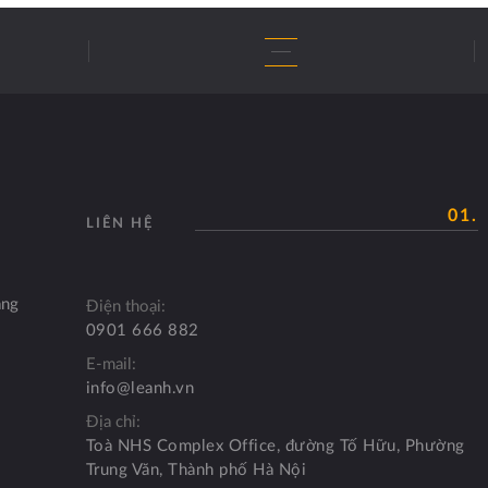
01.
LIÊN HỆ
àng
Điện thoại:
0901 666 882
E-mail:
info@leanh.vn
Địa chỉ:
Toà NHS Complex Office, đường Tố Hữu, Phường
Trung Văn, Thành phố Hà Nội