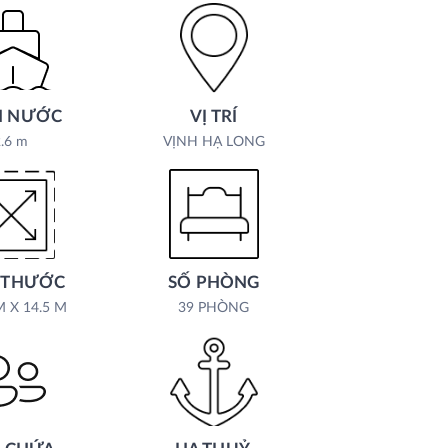
 NƯỚC
VỊ TRÍ
.6 m
VỊNH HẠ LONG
 THƯỚC
SỐ PHÒNG
M X 14.5 M
39 PHÒNG