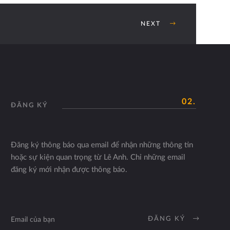
NEXT
02.
ĐĂNG KÝ
Đăng ký thông báo qua email để nhận những thông tin
hoặc sự kiện quan trọng từ Lê Anh. Chỉ những email
đăng ký mới nhận được thông báo.
ĐĂNG KÝ