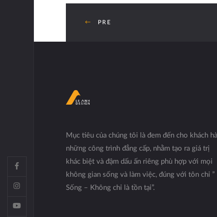
PRE
Mục tiêu của chúng tôi là đem đến cho khách h
những công trình đẳng cấp, nhằm tạo ra giá trị
khác biệt và đậm dấu ấn riêng phù hợp với mọi
không gian sống và làm việc, đúng với tôn chỉ ”
Sống – Không chỉ là tồn tại”.